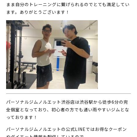
まま自分のトレーニングに繋げられるのでとても満足してい
ます。ありがとうございます！
パーソナルジムノルエット渋谷店は渋谷駅から徒歩6分の完
全個室となっており、初心者の方でも通い雨やすいジムとな
っております！
パーソナルジムノルエットの公式LINEではお得なクーポン
やダイエット情報を配信しているので